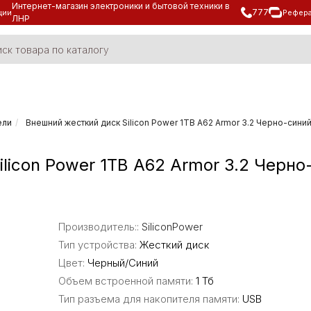
Интернет-магазин электроники и бытовой техники в
777
ции
Рефера
ЛНР
ели
Внешний жесткий диск Silicon Power 1TB A62 Armor 3.2 Черно-сини
licon Power 1TB A62 Armor 3.2 Черно
Производитель::
SiliconPower
Тип устройства:
Жесткий диск
Цвет:
Черный/Синий
Объем вcтроенной памяти:
1 Тб
Тип разъема для накопителя памяти:
USB