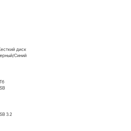
есткий диск
ерный/Синий
 Тб
SB
SB 3.2