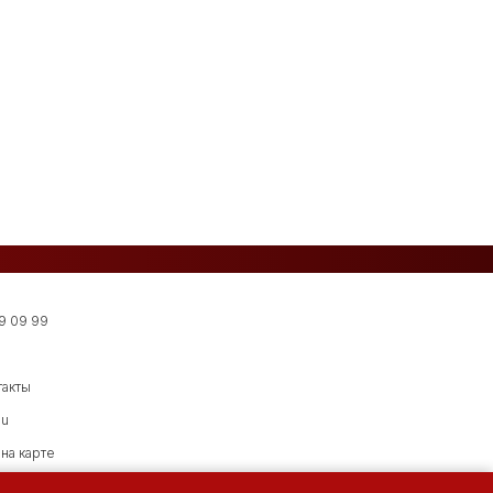
9 09 99
такты
su
на карте