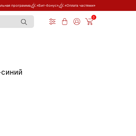
льная программа
«Бит-бонус»
«Оплата частями»
0
й
-синий